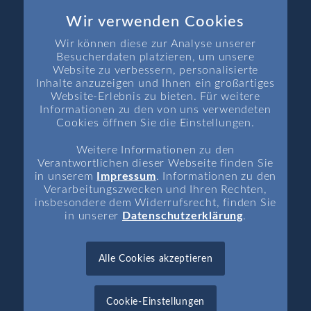
Wir verwenden Cookies
Wir können diese zur Analyse unserer
SEITEN
Besucherdaten platzieren, um unsere
Startseite
Website zu verbessern, personalisierte
Inhalte anzuzeigen und Ihnen ein großartiges
Aktuelle Themen
Website-Erlebnis zu bieten. Für weitere
Aktuelle Rechtsprechung
Informationen zu den von uns verwendeten
Cookies öffnen Sie die Einstellungen.
Aktuelle Termine
News
Weitere Informationen zu den
Verantwortlichen dieser Webseite finden Sie
in unserem
Impressum
. Informationen zu den
Verarbeitungszwecken und Ihren Rechten,
insbesondere dem Widerrufsrecht, finden Sie
in unserer
Datenschutzerklärung
.
INFORMATIONEN
Impressum
Alle Cookies akzeptieren
Datenschutz
Kontakt
Cookie-Einstellungen