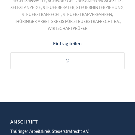
RECHTSANWÄLTE
,
SCHWARZGELDBEKÄMPFUNGSGESETZ
,
SELBSTANZEIGE
,
STEUERBERATER
,
STEUERHINTERZIEHUNG
,
STEUERSTRAFRECHT
,
STEUERSTRAFVERFAHREN
,
THÜRINGER ARBEITSKREIS FÜR STEUERSTRAFRECHT E.V.
,
WIRTSCHAFTPRÜFER
Eintrag teilen
ANSCHRIFT
Thüringer Arbeitskreis Steuerstrafrecht e.V.